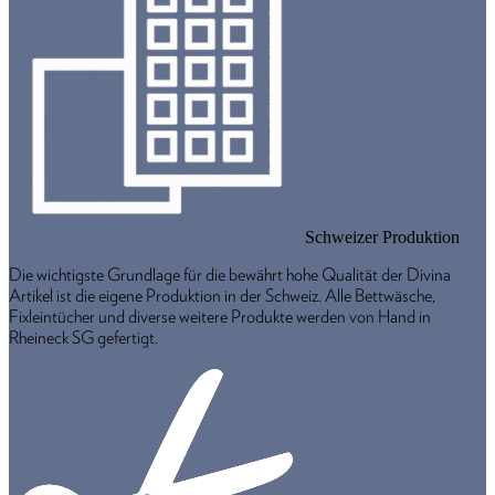
Schweizer Produktion
Die wichtigste Grundlage für die bewährt hohe Qualität der Divina
Artikel ist die eigene Produktion in der Schweiz. Alle Bettwäsche,
Fixleintücher und diverse weitere Produkte werden von Hand in
Rheineck SG gefertigt.