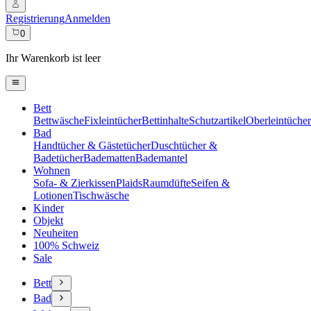
Registrierung
Anmelden
0
Ihr Warenkorb ist leer
Bett
Bettwäsche
Fixleintücher
Bettinhalte
Schutzartikel
Oberleintücher
Bad
Handtücher & Gästetücher
Duschtücher &
Badetücher
Badematten
Bademantel
Wohnen
Sofa- & Zierkissen
Plaids
Raumdüfte
Seifen &
Lotionen
Tischwäsche
Kinder
Objekt
Neuheiten
100% Schweiz
Sale
Bett
Bad